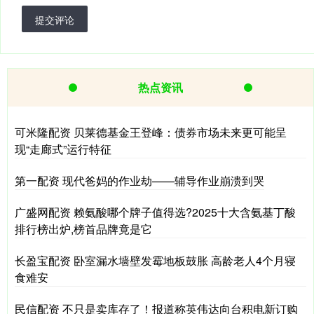
提交评论
热点资讯
可米隆配资 贝莱德基金王登峰：债券市场未来更可能呈
现“走廊式”运行特征
第一配资 现代爸妈的作业劫——辅导作业崩溃到哭
广盛网配资 赖氨酸哪个牌子值得选?2025十大含氨基丁酸
排行榜出炉,榜首品牌竟是它
长盈宝配资 卧室漏水墙壁发霉地板鼓胀 高龄老人4个月寝
食难安
民信配资 不只是卖库存了！报道称英伟达向台积电新订购