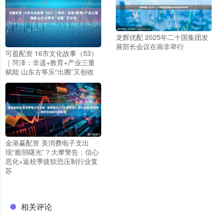
龙辉优配 2025年二十国集团发
展部长会议在南非举行
可盈配资 16市文化故事（53）
｜菏泽：非遗+教育+产业三重
赋能 山东古筝乐“出圈”又创收
金港赢配资 美消费电子支出
现“脆弱曙光”？大摩警告：信心
恶化+返校季疲软恐压制行业复
苏
相关评论