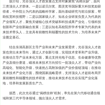
据介绍，光谷顶尖人才政策重点支持对象聚焦“高精尖缺”，面向
三类顶尖人才群体。一是以诺贝尔奖、图灵奖等国际重大科技奖励获
得者，中外院士为代表的战略科学家，面向基础研究与前沿探索，帮
助拓宽科技视野；二是以国家级人才、知名企业研发负责人为代表的
产业领军人才，聚焦关键核心技术突破和科技成果产业化，引领科技
创新和产业创新融合发展；三是以知名高校院所学术专家为代表的未
来技术带头人，主攻具有前瞻性和颠覆性的技术方向，为培养未来产
业奠定基石。
结合东湖高新区主导产业和未来产业发展需求，光谷顶尖人才政
策也突出未来导向，通过人才创新引领，实现技术变革和产业升级。
在推动主导产业未来化方面，重点支持光电子信息、生命健康等优势
产业及细分赛道，瞄准未来技术方向招引一批顶尖人才，带动产业向
高端化、智能化升级，快速抢占高附加值的产业价值链顶端；在推动
未来技术产业化方面，围绕国家战略需求，支持顶尖人才超前布局开
展前瞻性和颠覆性的技术研发，推动未来技术在光谷实现产业化落
地，培养和发展新质生产力。
据悉，此次光谷通过“揭榜挂帅”机制，率先在第六代移动通信领
域和第三代半导体领域，抛出顶尖人才需求。