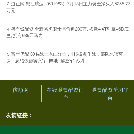
​道正网 锦江航运（601083）7月18日主力资金净买入5255.77
3
万元
​粤有钱配资 全新路虎卫士售价近200万, 搭载4.4T引擎+6D底
4
盘, 拥有635匹马力
​富华优配 30名战士老山阵亡，116拔点作战，部队忌讳莫
5
深，总结仅寥寥六字_阵地_解放军_战斗
倍顺网
在线股票配资门
股票配资学习平
户
台
友情链接：