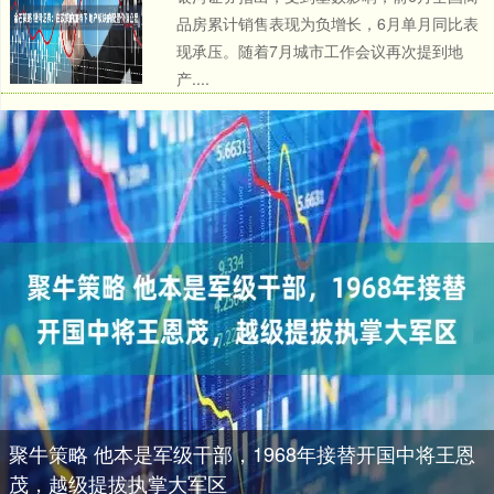
品房累计销售表现为负增长，6月单月同比表
现承压。随着7月城市工作会议再次提到地
产....
聚牛策略 他本是军级干部，1968年接替开国中将王恩
茂，越级提拔执掌大军区