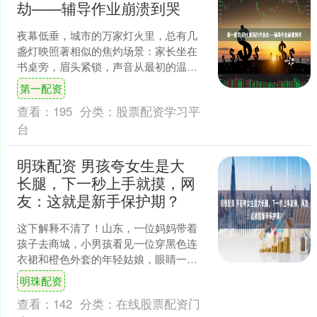
劫——辅导作业崩溃到哭
夜幕低垂，城市的万家灯火里，总有几
盏灯映照著相似的焦灼场景：家长坐在
书桌旁，眉头紧锁，声音从最初的温柔
耐心，逐渐拔高到压抑的低吼，最后可
第一配资
能是一声无奈的叹息，或是....
查看：
195
分类：
股票配资学习平
台
明珠配资 男孩夸女生是大
长腿，下一秒上手就摸，网
友：这就是新手保护期？
这下解释不清了！山东，一位妈妈带着
孩子去商城，小男孩看见一位穿黑色连
衣裙和橙色外套的年轻姑娘，眼睛一
亮，仰头就说：姐姐真好看，是大长腿
明珠配资
年轻姑娘被孩子天真的夸奖....
查看：
142
分类：
在线股票配资门