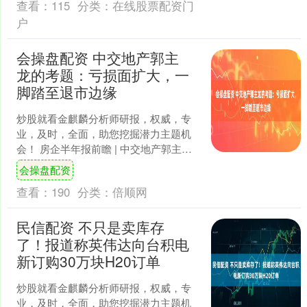
查看：
115
分类：
在线股票配资门
户
会操盘配资 中交地产郭主
龙的考题：亏损面扩大，一
脚踏至退市边缘
炒股就看金麒麟分析师研报，权威，专
业，及时，全面，助您挖掘潜力主题机
会！ 房企半年报前瞻 | 中交地产郭主龙
的考题：亏损面扩大，一脚踏至退市边
会操盘配资
缘 来源：北京商报....
查看：
190
分类：
倍顺网
民信配资 不只是卖库存
了！报道称英伟达向台积电
新订购30万块H20订单
炒股就看金麒麟分析师研报，权威，专
业，及时，全面，助您挖掘潜力主题机