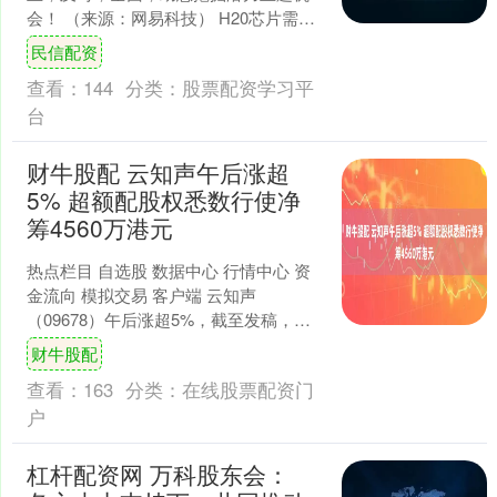
会！ （来源：网易科技） H20芯片需求
强劲，英伟达改变此前仅依赖现有库存
民信配资
的策略，转而增加新....
查看：
144
分类：
股票配资学习平
台
财牛股配 云知声午后涨超
5% 超额配股权悉数行使净
筹4560万港元
热点栏目 自选股 数据中心 行情中心 资
金流向 模拟交易 客户端 云知声
（09678）午后涨超5%，截至发稿，股
价上涨4.82%，报554港元，成交额
财牛股配
2416.....
查看：
163
分类：
在线股票配资门
户
杠杆配资网 万科股东会：