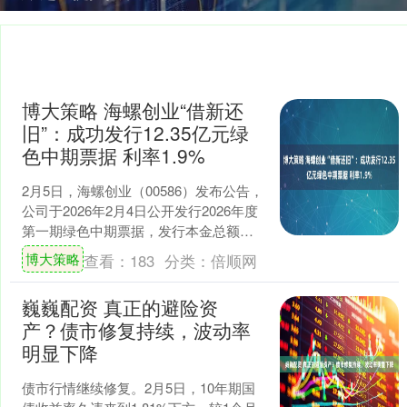
博大策略 海螺创业“借新还
旧”：成功发行12.35亿元绿
色中期票据 利率1.9%
2月5日，海螺创业（00586）发布公告，
公司于2026年2月4日公开发行2026年度
第一期绿色中期票据，发行本金总额为
12.35亿元，票面利率为1.9%，为期....
博大策略
查看：
183
分类：
倍顺网
巍巍配资 真正的避险资
产？债市修复持续，波动率
明显下降
债市行情继续修复。2月5日，10年期国