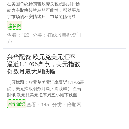
在美国总统特朗普放弃关税威胁并排除
武力夺取格陵兰岛的可能性，帮助平息
了市场的不安情绪后，市场避险情绪消
退并没有减缓黄金的上涨势头，黄金价
盛多网
格本周已经留联系五日创下....
查看：
123
分类：
在线股票配资门
户
兴华配资 欧元兑美元汇率
逼近1.1765高点，美元指数
创数月最大周跌幅
（原标题：欧元兑美元汇率逼近1.1765高
点，美元指数创数月最大周跌幅） 金吾
财讯|欧元兑美元汇率周五小幅下跌至
1.1730附近，但仍保持前一日大部分涨
兴华配资
查看：
145
分类：
倍顺网
幅，并有....