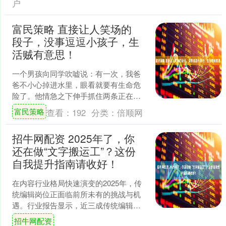
户
富民策略 直接让人笑场的
段子，没事逗逗小孩子，生
活贼有意思！
一个男孩向同学吹嘘说：有一次，我爸
爸不小心掉进水里，眼看就要有生命危
险了。他情急之下伸手抓住两条正在水
里游的鱼，才安安全全地爬上岸。同学
富民策略
查看：
192
分类：
倍顺网
们当然不信，纷纷让他拿出....
招牛网配资 2025年了，你
还在做“文字搬运工”？这份
自我提升指南请收好！
在内容行业格局快速演变的2025年，传
统编辑岗位正面临前所未有的挑战与机
遇。行业报告显示，近三成传统编辑岗
位的工作内容已发生本质变化，超过半
招牛网配资