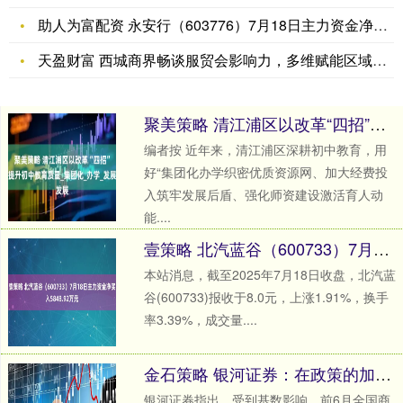
助人为富配资 永安行（603776）7月18日主力资金净买入
天盈财富 西城商界畅谈服贸会影响力，多维赋能区域经济高质量发
聚美策略 清江浦区以改革“四招”提升初中教育质量_集团化_办学_发展
编者按 近年来，清江浦区深耕初中教育，用
好“集团化办学织密优质资源网、加大经费投
入筑牢发展后盾、强化师资建设激活育人动
能....
壹策略 北汽蓝谷（600733）7月18日主力资金净买入5848.92万元
本站消息，截至2025年7月18日收盘，北汽蓝
谷(600733)报收于8.0元，上涨1.91%，换手
率3.39%，成交量....
金石策略 银河证券：在政策的加持下 地产板块的配置价值凸显
银河证券指出，受到基数影响，前6月全国商