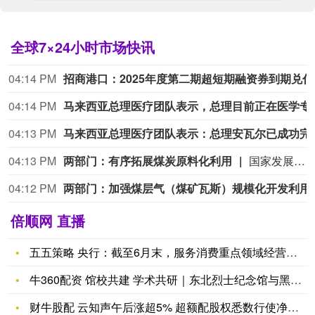
全球7×24小时市场快讯
04:14 PM
招商港
04:14 PM
马来西亚总理医疗团队表示
04:13 PM
马来西亚总理医疗团队表示：
04:13 PM
两部门：有序拓展煤炭原料化利用
国家发展改革委、国家能源局印发《煤炭工业发展“十五五”规划》。其中提到，强化煤种分类管理，因地制宜推进炼焦煤、富油煤等分质利用，推动煤炭向燃料和原料并重转变。科学规划煤制油气产能和布局，有序推进内蒙古鄂尔多斯、陕西榆林、新疆准东、新疆哈密等煤制油气战略基地建设，加强煤制油气产能和技术储备。推进煤制芳烃、煤基生物可降解材料等实现产业化突破。
04:12 PM
两部门：加强煤层
倍顺网 直播
五五策略 央行：截至6月末，服务消费重点领域经营主体贷款余额
牛360配资 馆校共建 学术共研｜东北烈士纪念馆与黑龙江大学
财牛股配 云知声午后涨超5% 超额配股权悉数行使净筹4560