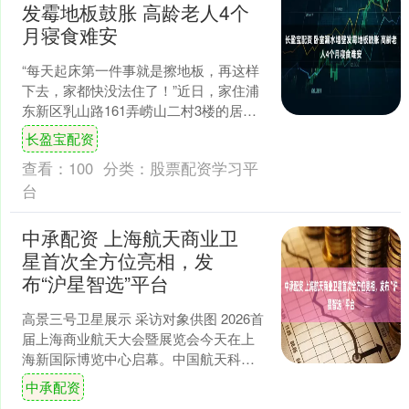
发霉地板鼓胀 高龄老人4个
月寝食难安
“每天起床第一件事就是擦地板，再这样
下去，家都快没法住了！”近日，家住浦
东新区乳山路161弄崂山二村3楼的居民
王女士向“新民帮侬忙”求助，从去年
长盈宝配资
（2025年）1....
查看：
100
分类：
股票配资学习平
台
中承配资 上海航天商业卫
星首次全方位亮相，发
布“沪星智选”平台
高景三号卫星展示 采访对象供图 2026首
届上海商业航天大会暨展览会今天在上
海新国际博览中心启幕。中国航天科技
集团上海航天技术研究院首次以规模
中承配资
化、体系化的形式，....