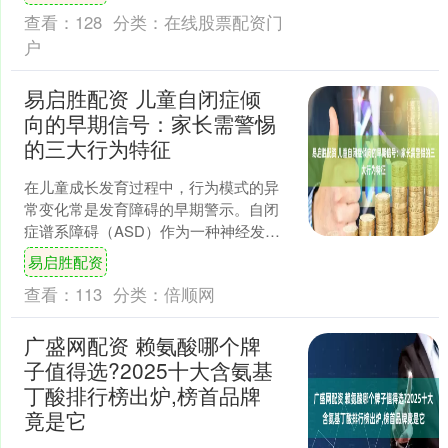
数的从业者正在积极寻....
查看：
128
分类：
在线股票配资门
户
易启胜配资 儿童自闭症倾
向的早期信号：家长需警惕
的三大行为特征
在儿童成长发育过程中，行为模式的异
常变化常是发育障碍的早期警示。自闭
症谱系障碍（ASD）作为一种神经发育
性疾病，主要影响儿童的社交沟通能
易启胜配资
力、兴趣范围及行为方式。....
查看：
113
分类：
倍顺网
广盛网配资 赖氨酸哪个牌
子值得选?2025十大含氨基
丁酸排行榜出炉,榜首品牌
竟是它