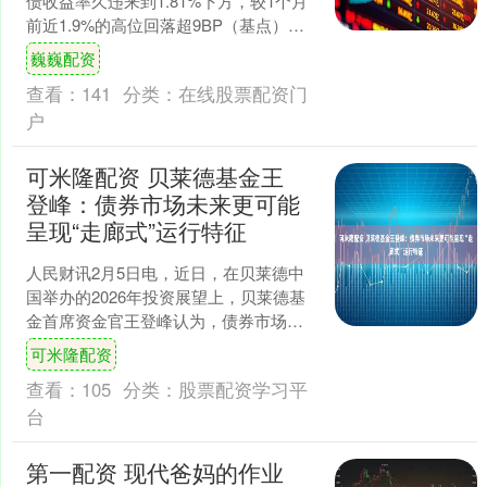
债收益率久违来到1.81%下方，较1个月
前近1.9%的高位回落超9BP（基点）；
30年期国债收益率近日也在缓慢下行当
巍巍配资
中。 ....
查看：
141
分类：
在线股票配资门
户
可米隆配资 贝莱德基金王
登峰：债券市场未来更可能
呈现“走廊式”运行特征
人民财讯2月5日电，近日，在贝莱德中
国举办的2026年投资展望上，贝莱德基
金首席资金官王登峰认为，债券市场未
来更可能呈现“走廊式”运行特征，即上有
可米隆配资
顶、下有底。上....
查看：
105
分类：
股票配资学习平
台
第一配资 现代爸妈的作业