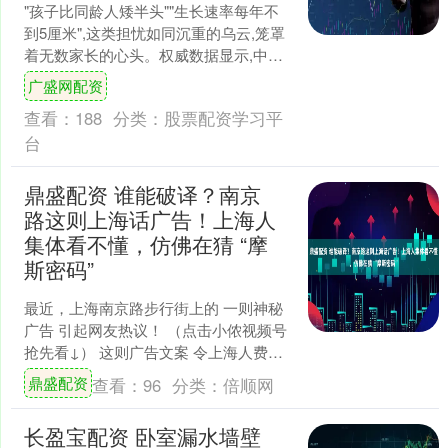
"孩子比同龄人矮半头""生长速率每年不
到5厘米",这类担忧如同沉重的乌云,笼罩
着无数家长的心头。权威数据显示,中国
约800万儿童正面临矮小症的困扰,令人痛
广盛网配资
心的是....
查看：
188
分类：
股票配资学习平
台
鼎盛配资 谁能破译？南京
路这则上海话广告！上海人
集体看不懂，仿佛在猜 “摩
斯密码”
最近，上海南京路步行街上的 一则神秘
广告 引起网友热议！ （点击小侬视频号
抢先看↓） 这则广告文案 令上海人费解
外地人更是困惑 ↓↓↓ 图 小红书网友@
鼎盛配资
查看：
96
分类：
倍顺网
冰酿小....
长盈宝配资 卧室漏水墙壁