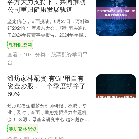
各方大力支持下，共同推动
公司重归健康发展轨道
坚定信心，直面挑战。6月27日，万科举
行2024年年度股东大会，顺利表决通过
了2024年度董事会报告、2024年年报等
议案。2024年，面对多重风险挑战，万
杠杆配资网
科实....
查看：
107
分类：
股票配资学习平
台
潍坊家林配资 有GP用自有
资金炒股，一个季度就挣了
60%
炒股就看金麒麟分析师研报，权威，专
业，及时，全面，助您挖掘潜力主题机
会！ 来源：母基金研究中心 越来越多一
级市场的机构，正在加大对二级市场的
潍坊家林配资
关注度。 “我们去年....
查看：
88
分类：
倍顺网