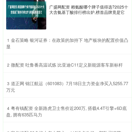
广盛网配资 赖氨酸哪个牌子值得选?2025十
大含氨基丁酸排行榜出炉,榜首品牌竟是它
​金石策略 银河证券：在政策的加持下 地产板块的配置价值凸
1
显
​微配资 吐鲁番高温试炼 比亚迪C11定义新能源客车新标杆
2
​道正网 锦江航运（601083）7月18日主力资金净买入5255.77
3
万元
​粤有钱配资 全新路虎卫士售价近200万, 搭载4.4T引擎+6D底
4
盘, 拥有635匹马力