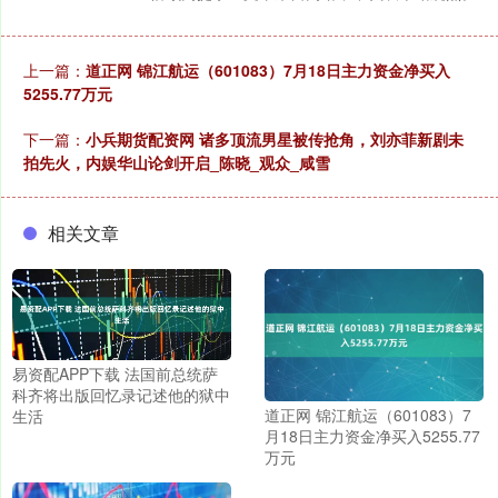
上一篇：
道正网 锦江航运（601083）7月18日主力资金净买入
5255.77万元
下一篇：
小兵期货配资网 诸多顶流男星被传抢角，刘亦菲新剧未
拍先火，内娱华山论剑开启_陈晓_观众_咸雪
相关文章
易资配APP下载 法国前总统萨
科齐将出版回忆录记述他的狱中
道正网 锦江航运（601083）7
生活
月18日主力资金净买入5255.77
万元