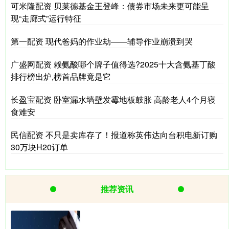
可米隆配资 贝莱德基金王登峰：债券市场未来更可能呈
现“走廊式”运行特征
第一配资 现代爸妈的作业劫——辅导作业崩溃到哭
广盛网配资 赖氨酸哪个牌子值得选?2025十大含氨基丁酸
排行榜出炉,榜首品牌竟是它
长盈宝配资 卧室漏水墙壁发霉地板鼓胀 高龄老人4个月寝
食难安
民信配资 不只是卖库存了！报道称英伟达向台积电新订购
30万块H20订单
推荐资讯