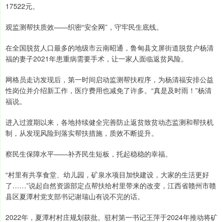
17522元。
观监测帮扶质效——织密“安全网”，守牢民生底线。
在全国脱贫人口最多的地级市云南昭通，鲁甸县文屏街道脱贫户杨清
福的妻子2021年患重病需要手术，让一家人面临返贫风险。
网格员走访发现后，第一时间启动监测帮扶程序，为杨清福安排公益
性岗位并介绍新工作，医疗费用也减免了许多。“真是及时雨！”杨清
福说。
进入过渡期以来，各地持续健全完善防止返贫致贫动态监测和帮扶机
制，从发现风险到落实帮扶措施，质效不断提升。
察民生保障水平——补齐民生短板，托起稳稳的幸福。
“村里有共享食堂、幼儿园，矿泉水项目加快建设，大家的生活更好
了……”说起自然资源部定点帮扶给村里带来的改变，江西省赣州市赣
县区夏潭村党支部书记谢瑞山有说不完的话。
2022年，夏潭村村庄规划获批。驻村第一书记王萍于2024年推动将矿