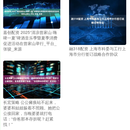
嘉创配资 2025“清凉曾家山·嗨
啤一夏”啤酒音乐季暨夏季消费
促进活动在曾家山举行_平台_
融318配资 上海市科委与工行上
张骏_来源
海市分行签订战略合作协议
长宏策略 公公瘫痪站不起来，
婆婆和姑姐躲着不照顾。她把公
公接回家，当晚婆婆就打电
话：“你爸那本存折呢？赶紧
找！”