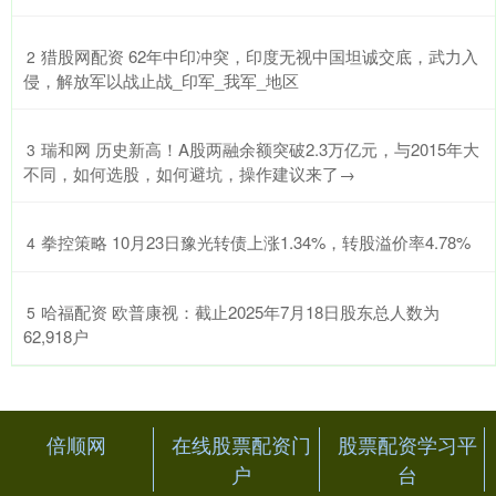
​猎股网配资 62年中印冲突，印度无视中国坦诚交底，武力入
2
侵，解放军以战止战_印军_我军_地区
​瑞和网 历史新高！A股两融余额突破2.3万亿元，与2015年大
3
不同，如何选股，如何避坑，操作建议来了→
​拳控策略 10月23日豫光转债上涨1.34%，转股溢价率4.78%
4
​哈福配资 欧普康视：截止2025年7月18日股东总人数为
5
62,918户
倍顺网
在线股票配资门
股票配资学习平
户
台