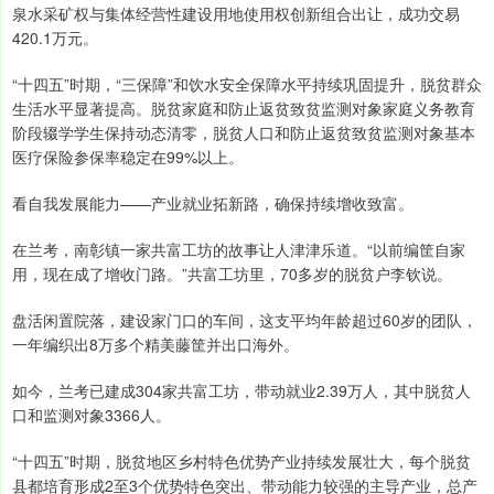
泉水采矿权与集体经营性建设用地使用权创新组合出让，成功交易
420.1万元。
“十四五”时期，“三保障”和饮水安全保障水平持续巩固提升，脱贫群众
生活水平显著提高。脱贫家庭和防止返贫致贫监测对象家庭义务教育
阶段辍学学生保持动态清零，脱贫人口和防止返贫致贫监测对象基本
医疗保险参保率稳定在99%以上。
看自我发展能力——产业就业拓新路，确保持续增收致富。
在兰考，南彰镇一家共富工坊的故事让人津津乐道。“以前编筐自家
用，现在成了增收门路。”共富工坊里，70多岁的脱贫户李钦说。
盘活闲置院落，建设家门口的车间，这支平均年龄超过60岁的团队，
一年编织出8万多个精美藤筐并出口海外。
如今，兰考已建成304家共富工坊，带动就业2.39万人，其中脱贫人
口和监测对象3366人。
“十四五”时期，脱贫地区乡村特色优势产业持续发展壮大，每个脱贫
县都培育形成2至3个优势特色突出、带动能力较强的主导产业，总产