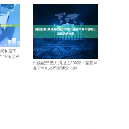
顾问制度下
产业深度对
民信配资 数月清退近200家！监管风
暴下售电公司遭遇退市潮