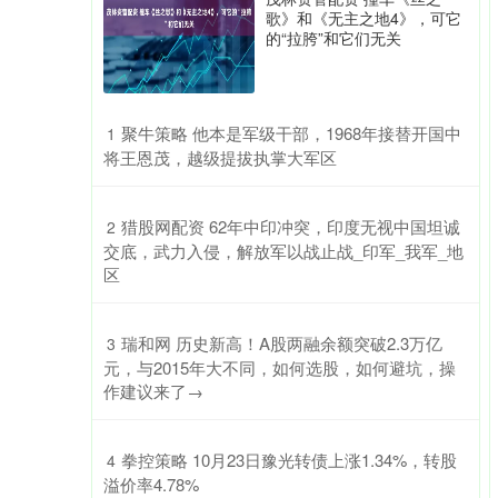
歌》和《无主之地4》，可它
的“拉胯”和它们无关
​聚牛策略 他本是军级干部，1968年接替开国中
1
将王恩茂，越级提拔执掌大军区
​猎股网配资 62年中印冲突，印度无视中国坦诚
2
交底，武力入侵，解放军以战止战_印军_我军_地
区
​瑞和网 历史新高！A股两融余额突破2.3万亿
3
元，与2015年大不同，如何选股，如何避坑，操
作建议来了→
​拳控策略 10月23日豫光转债上涨1.34%，转股
4
溢价率4.78%