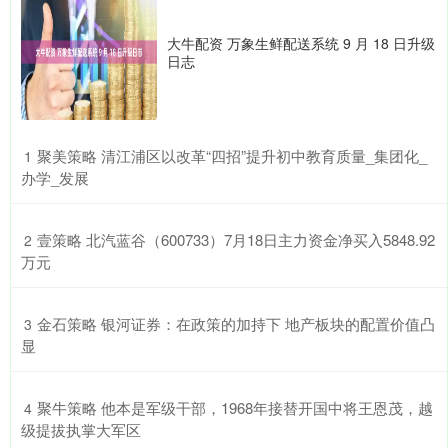
大牛配资 万象生鲜配送系统 9 月 18 日升级
日志
​聚美策略 清江浦区以改革“四招”提升初中教育质量_集团化_
1
办学_发展
​壹策略 北汽蓝谷（600733）7月18日主力资金净买入5848.92
2
万元
​金石策略 银河证券：在政策的加持下 地产板块的配置价值凸
3
显
​聚牛策略 他本是军级干部，1968年接替开国中将王恩茂，越
4
级提拔执掌大军区