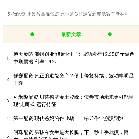
​微配资 吐鲁番高温试炼 比亚迪C11定义新能源客车新标杆
5
最新文章
博大策略 海螺创业“借新还旧”：成功发行12.35亿元绿色
1、
中期票据 利率1.9%
巍巍配资 真正的避险资产？债市修复持续，波动率明显
2、
下降
可米隆配资 贝莱德基金王登峰：债券市场未来更可能呈
3、
现“走廊式”运行特征
第一配资 现代爸妈的作业劫——辅导作业崩溃到哭
4、
明珠配资 男孩夸女生是大长腿，下一秒上手就摸，网
5、