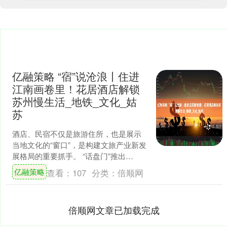
亿融策略 “宿”说沧浪丨住进
江南画卷里！花居酒店解锁
苏州慢生活_地铁_文化_姑
苏
酒店、民宿不仅是旅游住所，也是展示
当地文化的“窗口”，是构建文旅产业新发
展格局的重要抓手。 “话盘门”推出
【“宿”说沧浪】专栏，展现辖区特色酒店
亿融策略
查看：
107
分类：
倍顺网
和精品民宿。探索....
倍顺网文章已加载完成