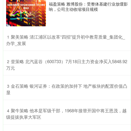
福盈策略 雅博股份：受整体基建行业放缓影
响，公司主动收缩项目规模
​聚美策略 清江浦区以改革“四招”提升初中教育质量_集团化_
1
办学_发展
​壹策略 北汽蓝谷（600733）7月18日主力资金净买入5848.92
2
万元
​金石策略 银河证券：在政策的加持下 地产板块的配置价值凸
3
显
​聚牛策略 他本是军级干部，1968年接替开国中将王恩茂，越
4
级提拔执掌大军区