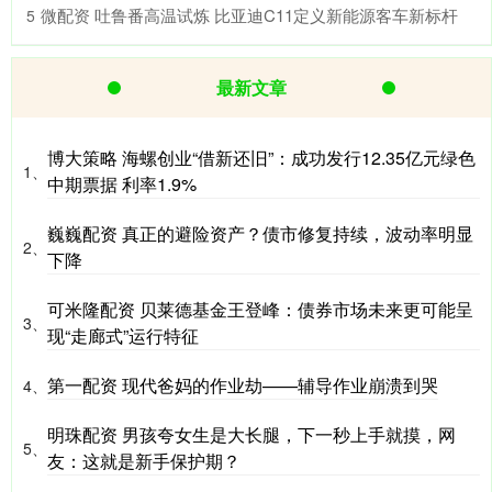
​微配资 吐鲁番高温试炼 比亚迪C11定义新能源客车新标杆
5
最新文章
博大策略 海螺创业“借新还旧”：成功发行12.35亿元绿色
1、
中期票据 利率1.9%
巍巍配资 真正的避险资产？债市修复持续，波动率明显
2、
下降
可米隆配资 贝莱德基金王登峰：债券市场未来更可能呈
3、
现“走廊式”运行特征
第一配资 现代爸妈的作业劫——辅导作业崩溃到哭
4、
明珠配资 男孩夸女生是大长腿，下一秒上手就摸，网
5、
友：这就是新手保护期？