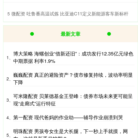
​微配资 吐鲁番高温试炼 比亚迪C11定义新能源客车新标杆
5
最新文章
博大策略 海螺创业“借新还旧”：成功发行12.35亿元绿色
1、
中期票据 利率1.9%
巍巍配资 真正的避险资产？债市修复持续，波动率明显
2、
下降
可米隆配资 贝莱德基金王登峰：债券市场未来更可能呈
3、
现“走廊式”运行特征
第一配资 现代爸妈的作业劫——辅导作业崩溃到哭
4、
明珠配资 男孩夸女生是大长腿，下一秒上手就摸，网
5、