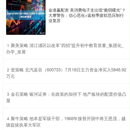
金港赢配资 美消费电子支出现“脆弱曙光”？
大摩警告：信心恶化+返校季疲软恐压制行
业复苏
​聚美策略 清江浦区以改革“四招”提升初中教育质量_集团化_
1
办学_发展
​壹策略 北汽蓝谷（600733）7月18日主力资金净买入5848.92
2
万元
​金石策略 银河证券：在政策的加持下 地产板块的配置价值凸
3
显
​聚牛策略 他本是军级干部，1968年接替开国中将王恩茂，越
4
级提拔执掌大军区