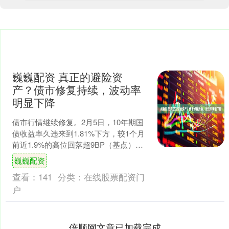
巍巍配资 真正的避险资
产？债市修复持续，波动率
明显下降
债市行情继续修复。2月5日，10年期国
债收益率久违来到1.81%下方，较1个月
前近1.9%的高位回落超9BP（基点）；
30年期国债收益率近日也在缓慢下行当
巍巍配资
中。 ....
查看：
141
分类：
在线股票配资门
户
倍顺网文章已加载完成