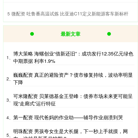
​微配资 吐鲁番高温试炼 比亚迪C11定义新能源客车新标杆
5
最新文章
博大策略 海螺创业“借新还旧”：成功发行12.35亿元绿色
1、
中期票据 利率1.9%
巍巍配资 真正的避险资产？债市修复持续，波动率明显
2、
下降
可米隆配资 贝莱德基金王登峰：债券市场未来更可能呈
3、
现“走廊式”运行特征
第一配资 现代爸妈的作业劫——辅导作业崩溃到哭
4、
明珠配资 男孩夸女生是大长腿，下一秒上手就摸，网
5、