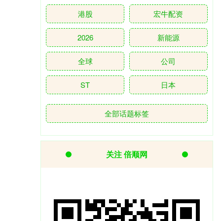
港股
宏牛配资
2026
新能源
全球
公司
ST
日本
全部话题标签
关注 倍顺网