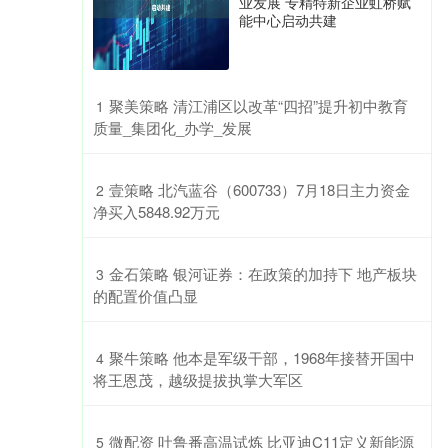
业发展 专精特新企业虹桥赋
能中心启动共建
​聚美策略 清江浦区以改革“四招”提升初中教育
1
质量_集团化_办学_发展
​壹策略 北汽蓝谷（600733）7月18日主力资金
2
净买入5848.92万元
​金石策略 银河证券：在政策的加持下 地产板块
3
的配置价值凸显
​聚牛策略 他本是军级干部，1968年接替开国中
4
将王恩茂，越级提拔执掌大军区
​微配资 吐鲁番高温试炼 比亚迪C11定义新能源
5