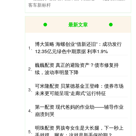
客车新标杆
最新文章
博大策略 海螺创业“借新还旧”：成功发行
1、
12.35亿元绿色中期票据 利率1.9%
巍巍配资 真正的避险资产？债市修复持
2、
续，波动率明显下降
可米隆配资 贝莱德基金王登峰：债券市场
3、
未来更可能呈现“走廊式”运行特征
第一配资 现代爸妈的作业劫——辅导作业
4、
崩溃到哭
明珠配资 男孩夸女生是大长腿，下一秒上
5、
手就摸，网友：这就是新手保护期？