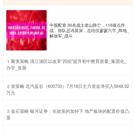
中股配资 30名战士老山阵亡，116拔点作
战，部队忌讳莫深，总结仅寥寥六字_阵地_
解放军_战斗
​聚美策略 清江浦区以改革“四招”提升初中教育质量_集团化_
1
办学_发展
​壹策略 北汽蓝谷（600733）7月18日主力资金净买入5848.92
2
万元
​金石策略 银河证券：在政策的加持下 地产板块的配置价值凸
3
显