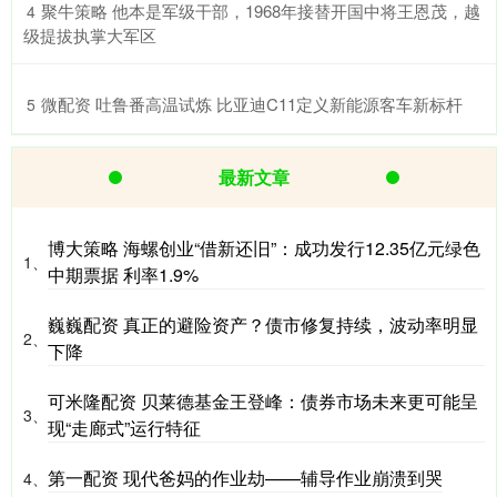
​聚牛策略 他本是军级干部，1968年接替开国中将王恩茂，越
4
级提拔执掌大军区
​微配资 吐鲁番高温试炼 比亚迪C11定义新能源客车新标杆
5
最新文章
博大策略 海螺创业“借新还旧”：成功发行12.35亿元绿色
1、
中期票据 利率1.9%
巍巍配资 真正的避险资产？债市修复持续，波动率明显
2、
下降
可米隆配资 贝莱德基金王登峰：债券市场未来更可能呈
3、
现“走廊式”运行特征
第一配资 现代爸妈的作业劫——辅导作业崩溃到哭
4、