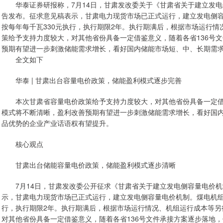
华泰证券研报称，7月14日，甘肃发改委关于《甘肃省关于建立发电
告发布。征求意见稿表示，甘肃电力现货市场已正式运行，建立发电侧
按每年每千瓦330元执行，执行期限2年。执行期满后，根据市场运行
策给予支持力度较大，对其他省份具备一定借鉴意义，随着各省136号
预期有望进一步刺激储能需求增长，看好国内储能市场短、中、长期需
全文如下
华泰 | 甘肃出台容量电价政策，储能盈利模式逐步完善
本次甘肃省容量电价政策给予支持力度较大，对其他省份具备一定借鉴
模式将不断清晰，盈利改善预期有望进一步刺激储能需求增长，看好国
品优势的企业产业话语权有望提升。
核心观点
甘肃出台储能容量电价政策，储能盈利模式逐步清晰
7月14日，甘肃发改委公开征求《甘肃省关于建立发电侧容量电价机
示，甘肃电力现货市场已正式运行，建立发电侧容量电价机制。煤电机组
行，执行期限2年。执行期满后，根据市场运行情况、机组运行成本等另
对其他省份具备一定借鉴意义，随着各省136号文件承接方案逐步落地