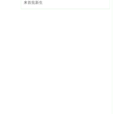
来首批新生