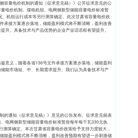
侧容量电价机制的通知（征求意见稿）》公开征求意见的公
容量电价机制。煤电机组、电网侧新型储能容量电价标准暂
情况、机组运行成本等另行测算确定。此次甘肃省容量电价政
文件承接方案逐步落地，储能盈利模式将不断清晰，盈利改善
求提升。具备技术与产品优势的企业产业话语权有望提升。
意义，随着各省136号文件承接方案逐步落地，储能盈利
内储能市场短、中、长期需求提升。我们认为具备技术与产
制的通知（征求意见稿）》意见的公告发布。征求意见稿表
、电网侧新型储能容量电价标准暂按每年每千瓦330元执
行测算确定。本次甘肃省容量电价政策给予支持力度较大，
，储能盈利模式将不断清晰，盈利改善预期有望进一步刺激储