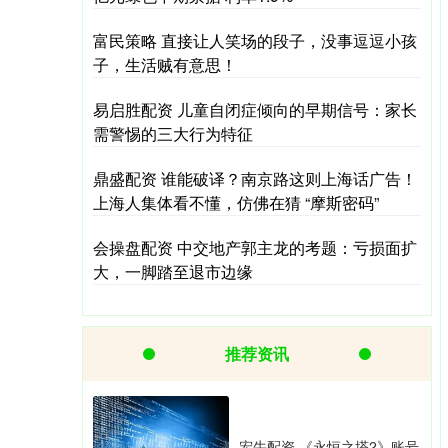
富民策略 直接让人笑场的段子，没事逗逗小孩
子，生活贼有意思！
易启胜配资 儿童自闭症倾向的早期信号：家长
需警惕的三大行为特征
鼎盛配资 谁能破译？南京路这则上海话广告！
上海人集体看不懂，仿佛在猜 “摩斯密码”
会操盘配资 中交地产郭主龙的考题：亏损面扩
大，一脚踏至退市边缘
推荐资讯
宏牛配资 《永恒之塔2》账号