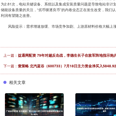
为2.81次，电站关键设备、系统以及集成安装质量问题是导致电站非
储能设备质量的关注，“劣币驱逐良币”的内卷业态正在发生改变，我们
利润有望随之改善。
风险提示：需求增速放缓、市场竞争加剧、上游原材料价格大幅上涨
上一篇：
益通网配资 79年对越反击战，李德生长子在敌军阵地指示炮
下一篇：
壹策略 北汽蓝谷（600733）7月18日主力资金净买入5848.9
相关文章