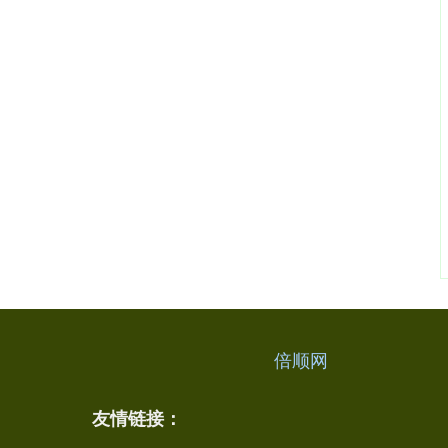
倍顺网
友情链接：