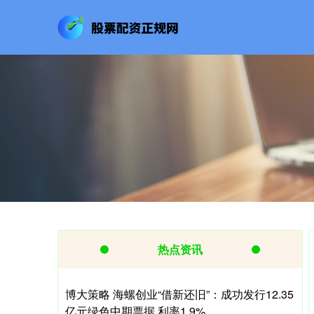
热点资讯
博大策略 海螺创业“借新还旧”：成功发行12.35
亿元绿色中期票据 利率1.9%