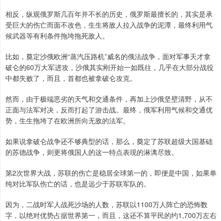
相反，纵观俄罗斯几百年并不长的历史，俄罗斯最擅长的，其实是承
受巨大的伤亡而面不改色，生生将敌人拉入战争的泥潭，最终利用气
候武器等有利条件拖垮拖死敌人。
比如，奠定沙俄欧洲“蒸汽压路机”威名的俄法战争，面对军事天才拿
破仑的60万大军进攻，沙俄其实刚开始一如既往，几乎在大部分战役
中都失败了，而且，首都也被拿破仑攻克。
然而，由于极端恶劣的天气和交通条件，再加上沙俄坚壁清野，从不
正面与法军对决，反而打起了游击战。最终，俄军利用气候和交通优
势，生生拖垮了在欧洲所向无敌的法军。
如果说拿破仑战争还不够典型的话，那么，奠定了苏联超级大国基础
的苏德战争，则更将俄国人的这一特点表现的淋漓尽致。
第2次世界大战，苏联的伤亡是稳居全球第一的，即便是中国，如果单
纯对比军队伤亡的话，也是远少于苏联军队的。
因为，二战时军人战死沙场的人数，苏联以1100万人阵亡的恐怖数
字，以绝对优势占据世界第一，而且，这还不算平民的约1,700万左右