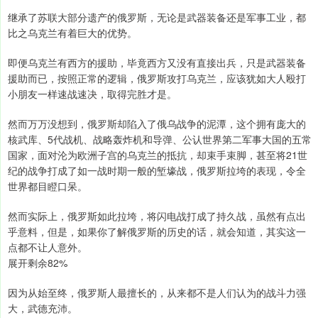
继承了苏联大部分遗产的俄罗斯，无论是武器装备还是军事工业，都
比之乌克兰有着巨大的优势。
即便乌克兰有西方的援助，毕竟西方又没有直接出兵，只是武器装备
援助而已，按照正常的逻辑，俄罗斯攻打乌克兰，应该犹如大人殴打
小朋友一样速战速决，取得完胜才是。
然而万万没想到，俄罗斯却陷入了俄乌战争的泥潭，这个拥有庞大的
核武库、5代战机、战略轰炸机和导弹、公认世界第二军事大国的五常
国家，面对沦为欧洲子宫的乌克兰的抵抗，却束手束脚，甚至将21世
纪的战争打成了如一战时期一般的堑壕战，俄罗斯拉垮的表现，令全
世界都目瞪口呆。
然而实际上，俄罗斯如此拉垮，将闪电战打成了持久战，虽然有点出
乎意料，但是，如果你了解俄罗斯的历史的话，就会知道，其实这一
点都不让人意外。
展开剩余82%
因为从始至终，俄罗斯人最擅长的，从来都不是人们认为的战斗力强
大，武德充沛。