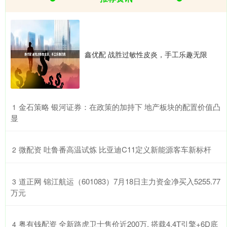
鑫优配 战胜过敏性皮炎，手工乐趣无限
​金石策略 银河证券：在政策的加持下 地产板块的配置价值凸
1
显
​微配资 吐鲁番高温试炼 比亚迪C11定义新能源客车新标杆
2
​道正网 锦江航运（601083）7月18日主力资金净买入5255.77
3
万元
​粤有钱配资 全新路虎卫士售价近200万, 搭载4.4T引擎+6D底
4