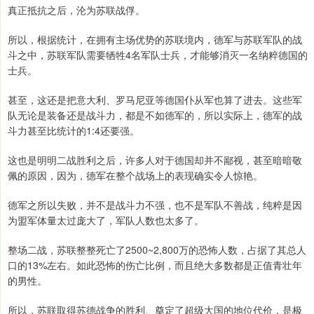
真正抵抗之后，沦为苏联战俘。
所以，根据统计，在拥有主场优势的苏联境内，德军与苏联军队的战
斗之中，苏联军队需要牺牲4名军队士兵，才能够消灭一名纳粹德国的
士兵。
甚至，这还是把意大利、罗马尼亚等德国仆从军也算了进去。这些军
队无论是装备还是战斗力，都是不如德军的，所以实际上，德军的战
斗力甚至比统计的1:4还要强。
这也是明明二战胜利之后，许多人对于德国却并不鄙视，甚至暗暗敬
佩的原因，因为，德军在整个战场上的表现确实令人惊艳。
德军之所以失败，并不是战斗力不强，也不是军队不善战，纯粹是因
为盟军体量太过庞大了，军队人数也太多了。
整场二战，苏联整整死亡了2500~2,800万的恐怖人数，占据了其总人
口的13%左右。如此恐怖的伤亡比例，而且绝大多数都是正值青壮年
的男性。
所以，苏联取得苏德战争的胜利、奠定了超级大国的地位代价，是极