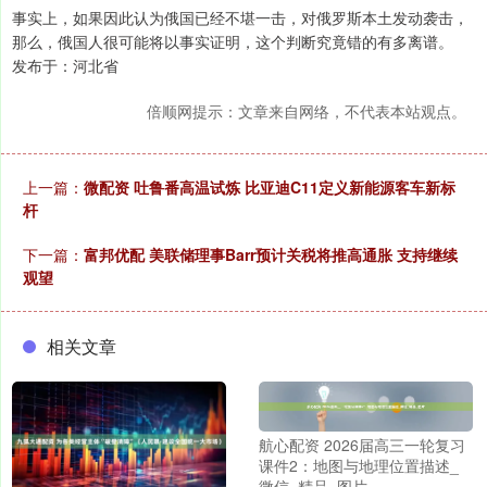
事实上，如果因此认为俄国已经不堪一击，对俄罗斯本土发动袭击，
那么，俄国人很可能将以事实证明，这个判断究竟错的有多离谱。
发布于：河北省
倍顺网提示：文章来自网络，不代表本站观点。
上一篇：
微配资 吐鲁番高温试炼 比亚迪C11定义新能源客车新标
杆
下一篇：
富邦优配 美联储理事Barr预计关税将推高通胀 支持继续
观望
相关文章
航心配资 2026届高三一轮复习
课件2：地图与地理位置描述_
微信_精品_图片