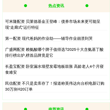
热点资讯
可米隆配资 贝莱德基金王登峰：债券市场未来更可能呈
现“走廊式”运行特征
第一配资 现代爸妈的作业劫——辅导作业崩溃到哭
广盛网配资 赖氨酸哪个牌子值得选?2025十大含氨基丁酸
排行榜出炉,榜首品牌竟是它
长盈宝配资 卧室漏水墙壁发霉地板鼓胀 高龄老人4个月寝
食难安
民信配资 不只是卖库存了！报道称英伟达向台积电新订购
30万块H20订单
推荐资讯