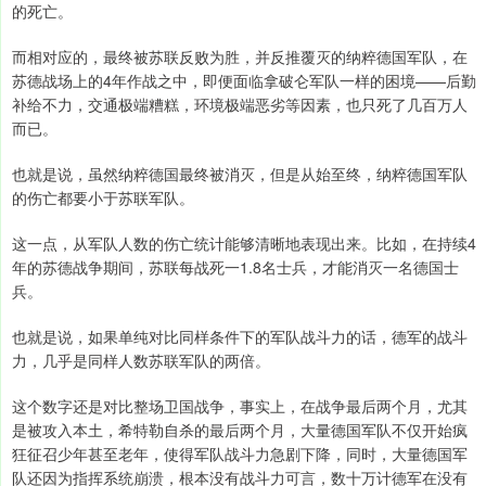
的死亡。
而相对应的，最终被苏联反败为胜，并反推覆灭的纳粹德国军队，在
苏德战场上的4年作战之中，即便面临拿破仑军队一样的困境——后勤
补给不力，交通极端糟糕，环境极端恶劣等因素，也只死了几百万人
而已。
也就是说，虽然纳粹德国最终被消灭，但是从始至终，纳粹德国军队
的伤亡都要小于苏联军队。
这一点，从军队人数的伤亡统计能够清晰地表现出来。比如，在持续4
年的苏德战争期间，苏联每战死一1.8名士兵，才能消灭一名德国士
兵。
也就是说，如果单纯对比同样条件下的军队战斗力的话，德军的战斗
力，几乎是同样人数苏联军队的两倍。
这个数字还是对比整场卫国战争，事实上，在战争最后两个月，尤其
是被攻入本土，希特勒自杀的最后两个月，大量德国军队不仅开始疯
狂征召少年甚至老年，使得军队战斗力急剧下降，同时，大量德国军
队还因为指挥系统崩溃，根本没有战斗力可言，数十万计德军在没有