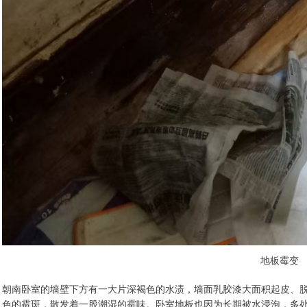
地板霉变
朝南卧室的墙壁下方有一大片深褐色的水渍，墙面乳胶漆大面积起皮、
色的霉斑，散发着一股潮湿的霉味。卧室地板也因为长期被水浸泡，多处