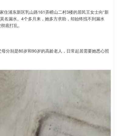
家住浦东新区乳山路161弄崂山二村3楼的居民王女士向“新
墙壁莫名漏水。4个多月来，她多方求助，却始终找不到漏水
被彻底打乱。
母分别是80岁和90岁的高龄老人，日常起居需要她悉心照