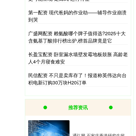
第一配资 现代爸妈的作业劫——辅导作业崩溃
到哭
广盛网配资 赖氨酸哪个牌子值得选?2025十大
含氨基丁酸排行榜出炉,榜首品牌竟是它
长盈宝配资 卧室漏水墙壁发霉地板鼓胀 高龄老
人4个月寝食难安
民信配资 不只是卖库存了！报道称英伟达向台
积电新订购30万块H20订单
推荐资讯
通弘网 石家庄香港研究生留