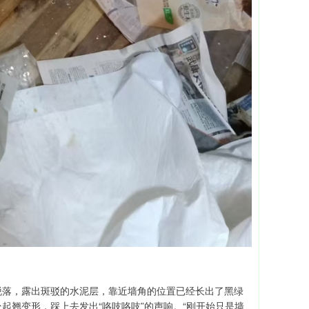
脱落，露出斑驳的水泥层，靠近墙角的位置已经长出了黑绿
起翘变形，踩上去发出“咯吱咯吱”的声响。“刚开始只是墙