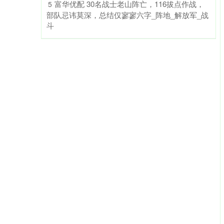
​富华优配 30名战士老山阵亡，116拔点作战，
5
部队忌讳莫深，总结仅寥寥六字_阵地_解放军_战
斗