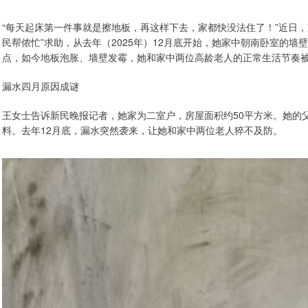
“每天起床第一件事就是擦地板，再这样下去，家都快没法住了！”近日，
民帮侬忙”求助，从去年（2025年）12月底开始，她家中朝南卧室的
点，如今地板泡胀、墙壁发霉，她和家中两位高龄老人的正常生活节奏
漏水四月原因成谜
王女士告诉新民晚报记者，她家为二室户，房屋面积约50平方米。她的父
料。去年12月底，漏水突然袭来，让她和家中两位老人猝不及防。