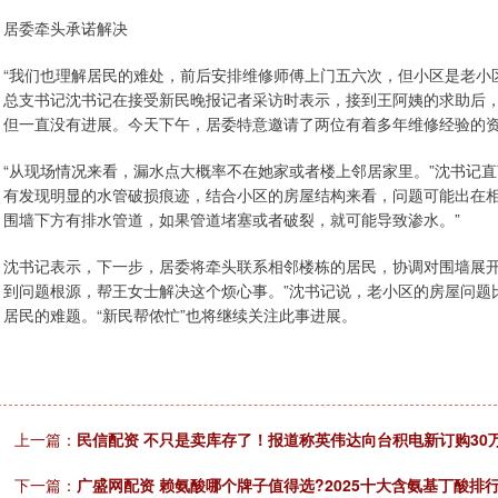
居委牵头承诺解决
“我们也理解居民的难处，前后安排维修师傅上门五六次，但小区是老小
总支书记沈书记在接受新民晚报记者采访时表示，接到王阿姨的求助后
但一直没有进展。今天下午，居委特意邀请了两位有着多年维修经验的
“从现场情况来看，漏水点大概率不在她家或者楼上邻居家里。”沈书记
有发现明显的水管破损痕迹，结合小区的房屋结构来看，问题可能出在相
围墙下方有排水管道，如果管道堵塞或者破裂，就可能导致渗水。”
沈书记表示，下一步，居委将牵头联系相邻楼栋的居民，协调对围墙展开
到问题根源，帮王女士解决这个烦心事。”沈书记说，老小区的房屋问题
居民的难题。“新民帮侬忙”也将继续关注此事进展。
上一篇：
民信配资 不只是卖库存了！报道称英伟达向台积电新订购30万
下一篇：
广盛网配资 赖氨酸哪个牌子值得选?2025十大含氨基丁酸排