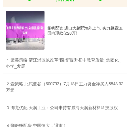
杨帆配资 进口大越野海外上市, 实力超霸道,
国内现款仅28万!
​聚美策略 清江浦区以改革“四招”提升初中教育质量_集团化_
1
办学_发展
​壹策略 北汽蓝谷（600733）7月18日主力资金净买入5848.92
2
万元
​御龙优配 天润工业：公司未持有威海天润新材料科技股权
3
​翻倍赚配资 中国恒大，退市！
4